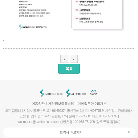
.
목록
서
울
출
장
안
마
|
|
이용약관
개인정보취급방침
이메일무단수집거부
파
대표 김정태 | 사업자등록번호 114-98-69187 | 통신판매업신고 제06715호 개인정보관리책임자
주
김정태 | 경기도 파주시 문발로 175 | 전화 1577-3588 | 팩스 031-955-3599 |
출
webmaster@samhomusic.com 신한은행 110-088-761249 (삼호뮤직:김정태)
장
안
협력사 바로가기
마