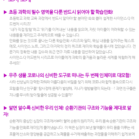
▶
초등 과학의 필수 영역을 다룬 반드시 읽어야 할 학습만화
!
초등학교 과학 교육 과정에서 반드시 알아야 할 분야만 쏙쏙 뽑아 설계한 사이언스
Q
어
드벤처 시리즈
!
‘
내가 직접 탐험
’
하고
‘
위기를 이겨내는
’
내용을 읽으며
,
자칫 아이들이 어려워할 수 있는
내용들을 재미있고 주체적으로 배울 수 있습니다
.
만화를 읽는 것으로 끝나는 다른 학습만화 시리즈와 달리
,
핵심 내용을 짚어주는 퀘스트
메모
,
사이언스 노트
,
그리고 마지막의 정리 퀴즈로 재미와 학습을 동시에 잡았습니다
.
전
문가의 정확한 내용 감수와 최근 연구 자료 내용을 엄선하여 담았습니다
.
사이언스
Q
어드벤처 시리즈로 아이들에게 과학의 즐거움과 놀라운 세계를 체험하게 해
주세요
!
▶
우주 생물 코로나의 신비한 도구로 떠나는 두 번째 인체미로 대모험
!
사라 선생님의 강력한 파워와 아름다움의 비밀을 찾기 위해 코로나와 함께 몸속으로 다시
모험을 떠난 친구들
!
탐사정에 문제가 발생해
,
지나가 행방불명이 되는데
…
!
과연 친구들은
지나를 무사히 찾아 탈출에 성공할 수 있을까
?
▶
알면 알수록 신비한 우리 인체
!
순환기관의 구조와 기능을 제대로 알
자
!
순환계의 중심인 심장의 구조에서부터 혈액 순환의 원리까지
,
우리 몸속 순환기관의 구조와
기능을 만화로 재미있게 풀어냈습니다
.
이 책은 심장이 보낸 혈액들이 우리 몸을 이루는 세
포들에 산소와 영양분을 공급하고 노폐물을 수거해 배출하는 과정들을 이해하기 쉽게 보여