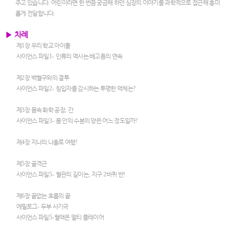
주고 있습니다
.
어린이라면 한 번쯤 궁금해 하던 심장의 이야기를 과학적으로 접근해 흥미
롭게 전달합니다
.
▶
차례
제
1
장 우리 학교 아이돌
사이언스 파일
1-
인류의 역사는 배고픔의 연속
제
2
장 백혈구와의 결투
사이언스 파일
2-
침입자를 감시하는 투명한 액체는
?
제
3
장 몸속 화학 공장
,
간
사이언스 파일
3-
몸 안의 수분의 양은 어느 정도일까
?
제
4
장 지나의 나홀로 여행
!
제
5
장 골격근
사이언스 파일
5-
혈관의 길이는
,
지구
2
바퀴 반
!
제
6
장 끝없는 흐름의 끝
에필로그
-
두부 사기극
사이언스 파일
5-
혈액은 멀티 플레이어