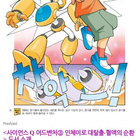
Prev
Next
<
사이언스
Q
어드벤처
③
인체미로 대탈출
-
혈액의 순환
>
도서 소개