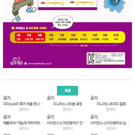
목록
공지
공지
공지
다이노소어 로어 처음 만나는 크아앙! 공룡 스티커북
지니어스 스티븐 호킹
지니어스 프리다 칼로
관리자 |
관리자 |
관리자 |
공지
공지
공지
예쁨주의! 캐논과 마리아의 12개월 코디 스티커북
사이언스 Q 어드벤처⑦ 인체미로 대탈출!-바이러스의 침…
사이언스 Q 어드벤처⑥ 심해세계 대탈출!
관리자 |
관리자 |
관리자 |