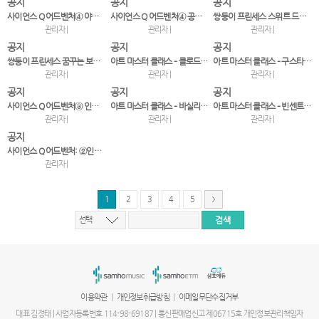
공지
공지
공지
사이언스 Q 어드벤처④ 야생동물월드 대탈출!
사이언스 Q 어드벤처④ 공룡월드 대탈출!
쌍둥이 프린세스 스위트 드레스 스티커북
관리자 |
관리자 |
관리자 |
공지
공지
공지
쌍둥이 프린세스 꿈꾸는 보석드레스(마법의 드레스 하우스…
아트 마스터 클래스 – 클로드 모네
아트 마스터 클래스 – 구스타프 클림트
관리자 |
관리자 |
관리자 |
공지
공지
공지
사이언스 Q 어드벤처③ 인체미로 대탈출!-혈액의 순환
아트 마스터 클래스 – 바실리 칸딘스키
아트 마스터 클래스 – 빈센트 반 고흐
관리자 |
관리자 |
관리자 |
공지
사이언스 Q 어드벤처: ②인체미로 대탈출!-음식물의 행…
관리자 |
1
2
3
4
5
선택
서
울
출
장
안
마
|
|
이용약관
개인정보취급방침
이메일무단수집거부
파
주
대표 김정태 | 사업자등록번호 114-98-69187 | 통신판매업신고 제06715호 개인정보관리책임자