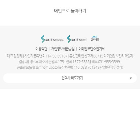
메인으로 돌아가기
|
|
이용약관
개인정보취급방침
이메일무단수집거부
대표 김정태 | 사업자등록번호 114-98-69187 | 통신판매업신고 제06715호 개인정보관리책임자
김정태 | 경기도 파주시 문발로 175 | 전화 1577-3588 | 팩스 031-955-3599 |
webmaster@samhomusic.com 신한은행 110-088-761249 (삼호뮤직:김정태)
협력사 바로가기