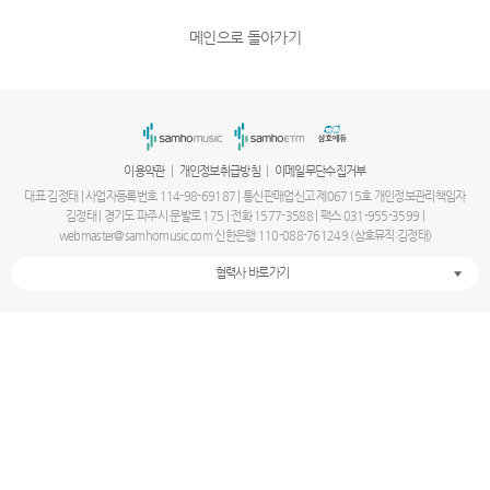
메인으로 돌아가기
|
|
이용약관
개인정보취급방침
이메일무단수집거부
대표 김정태 | 사업자등록번호 114-98-69187 | 통신판매업신고 제06715호 개인정보관리책임자
김정태 | 경기도 파주시 문발로 175 | 전화 1577-3588 | 팩스 031-955-3599 |
webmaster@samhomusic.com 신한은행 110-088-761249 (삼호뮤직:김정태)
협력사 바로가기