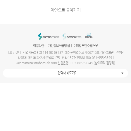
메인으로 돌아가기
|
|
이용약관
개인정보취급방침
이메일무단수집거부
대표 김정태 | 사업자등록번호 114-98-69187 | 통신판매업신고 제06715호 개인정보관리책임자
김정태 | 경기도 파주시 문발로 175 | 전화 1577-3588 | 팩스 031-955-3599 |
webmaster@samhomusic.com 신한은행 110-088-761249 (삼호뮤직:김정태)
협력사 바로가기