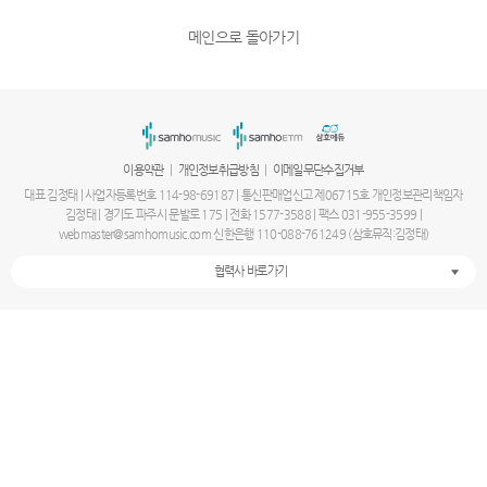
메인으로 돌아가기
|
|
이용약관
개인정보취급방침
이메일무단수집거부
대표 김정태 | 사업자등록번호 114-98-69187 | 통신판매업신고 제06715호 개인정보관리책임자
김정태 | 경기도 파주시 문발로 175 | 전화 1577-3588 | 팩스 031-955-3599 |
webmaster@samhomusic.com 신한은행 110-088-761249 (삼호뮤직:김정태)
협력사 바로가기