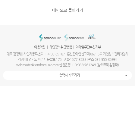
메인으로 돌아가기
|
|
이용약관
개인정보취급방침
이메일무단수집거부
대표 김정태 | 사업자등록번호 114-98-69187 | 통신판매업신고 제06715호 개인정보관리책임자
김정태 | 경기도 파주시 문발로 175 | 전화 1577-3588 | 팩스 031-955-3599 |
webmaster@samhomusic.com 신한은행 110-088-761249 (삼호뮤직:김정태)
협력사 바로가기