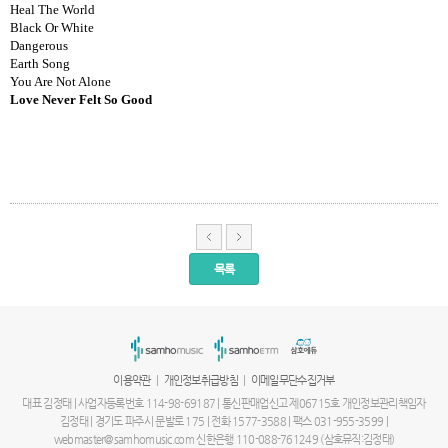
Heal The World
Black Or White
Dangerous
Earth Song
You Are Not Alone
Love Never Felt So Good
목록
서
울
출
장
안
마
|
|
이용약관
개인정보취급방침
이메일무단수집거부
파
주
대표 김정태 | 사업자등록번호 114-98-69187 | 통신판매업신고 제06715호 개인정보관리책임자
출
김정태 | 경기도 파주시 문발로 175 | 전화 1577-3588 | 팩스 031-955-3599 |
장
webmaster@samhomusic.com 신한은행 110-088-761249 (삼호뮤직:김정태)