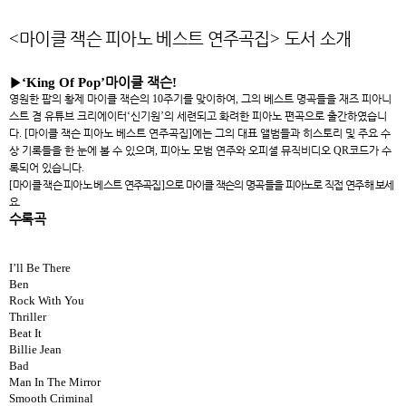
<
마이클 잭슨 피아노 베스트 연주곡집
>
도서 소개
▶
‘King Of Pop’
마이클 잭슨
!
영원한 팝의 황제 마이클 잭슨의
10
주기를 맞이하여
,
그의 베스트 명곡들을 재즈 피아니
스트 겸 유튜브 크리에이터
‘
신기원
’
의 세련되고 화려한 피아노 편곡으로 출간하였습니
다
.
[
마이클 잭슨 피아노 베스트 연주곡집
]
에는 그의 대표 앨범들과 히스토리 및 주요 수
상 기록들을 한 눈에 볼 수 있으며
,
피아노 모범 연주와 오피셜 뮤직비디오
QR
코드가 수
록되어 있습니다
.
[
마이클 잭슨 피아노 베스트 연주곡집
]
으로 마이클 잭슨의 명곡들을 피아노로 직접 연주해 보세
요
.
수록곡
I’ll Be There
Ben
Rock With You
Thriller
Beat It
Billie Jean
Bad
Man In The Mirror
Smooth Criminal