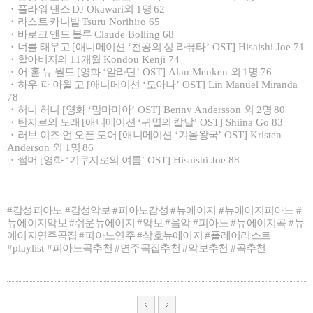
・
플라워 댄스
DJ Okawari
외
1
명
62
・
라스트 카니발
Tsuru Norihiro 65
・
바로크 앤드 블루
Claude Bolling 68
・
너를 태우고
[
애니메이션
‘
천공의 성 라퓨타
’ OST] Hisaishi Joe 71
・
할아버지의
11
개월
Kondou Kenji 74
・
어 홀 뉴 월드
[
영화
‘
알라딘
’ OST] Alan Menken
외
1
명
76
・
하우 파 아윌 고
[
애니메이션
‘
모아나
’ OST] Lin Manuel Miranda
78
・
허니 허니
[
영화
‘
맘마미아
’ OST] Benny Andersson
외
2
명
80
・
탄지로의 노래
[
애니메이션
‘
귀멸의 칼날
’ OST] Shiina Go 83
・
러브 이즈 언 오픈 도어
[
애니메이션
‘
겨울왕국
’ OST] Kristen
Anderson
외
1
명
86
・
썸머
[
영화
‘
기쿠지로의 여름
’ OST] Hisaishi Joe 88
#
감성피아노
#
감성악보
#
피아노감성
#
뉴에이지
#
뉴에이지피아노
#
뉴에이지악보
#
쉬운뉴에이지
#
악보
#
음악
#
피아노
#
뉴에이지곡
#
뉴
에이지연주곡집
#
피아노연주
#
삼호뉴에이지
#
플레이리스트
#playlist #
피아노곡추천
#
연주곡집추천
#
악보추천
#
곡추천