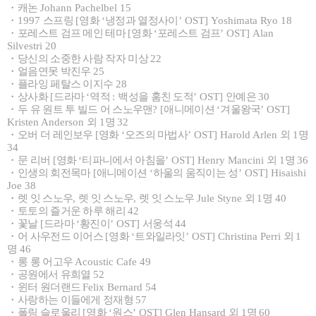
・
캐논
Johann Pachelbel 15
・
1997
스프링
[
영화
‘
냉정과 열정사이
’ OST] Yoshimata Ryo 18
・
포레스트 검프 메인 테마
[
영화
‘
포레스트 검프
’ OST] Alan
Silvestri 20
・
당신의 소중한 사람 작자 미상
22
・
얼음연못 박진우
25
・
플라잉 페탈스 이지수
28
・
상사화
[
드라마
‘
역적
:
백성을 훔친 도적
’ OST]
안예은
30
・
두 유 원트 투 빌드 어 스노우맨
? [
애니메이션
‘
겨울왕국
’ OST]
Kristen Anderson
외
1
명
32
・
오버 더 레인보우
[
영화
‘
오즈의 마법사
’ OST] Harold Arlen
외
1
명
34
・
문 리버
[
영화
‘
티파니에서 아침을
’ OST] Henry Mancini
외
1
명
36
・
인생의 회전목마
[
애니메이션
‘
하울의 움직이는 성
’ OST] Hisaishi
Joe 38
・
렛 잇 스노우
,
렛 잇 스노우
,
렛 잇 스노우
Jule Styne
외
1
명
40
・
토토의 즐거운 하루 해리
42
・
꽃날
[
드라마
‘
황진이
’ OST]
서웅석
44
・
어 사우전드 이어스
[
영화
‘
트와일라잇
’ OST] Christina Perri
외
1
명
46
・
롱 롱 어고우
Acoustic Cafe 49
・
공원에서 유희열
52
・
윈터 원더랜드
Felix Bernard 54
・
사랑하는 이들에게 정재형
57
・
폴링 슬로울리
[
영화
‘
원스
’ OST] Glen Hansard
외
1
명
60