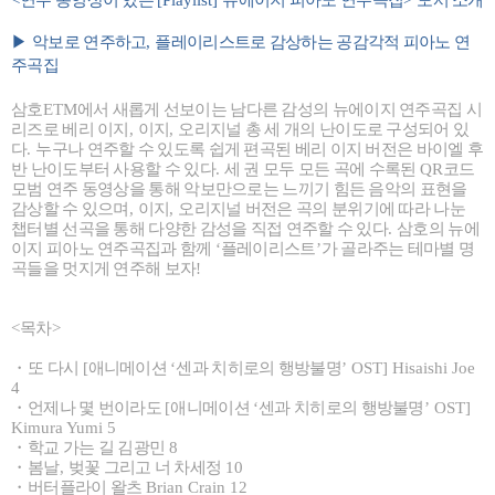
▶
악보로 연주하고
,
플레이리스트로 감상하는 공감각적 피아노 연
주곡집
삼호
ETM
에서 새롭게 선보이는 남다른 감성의 뉴에이지 연주곡집 시
리즈로 베리 이지
,
이지
,
오리지널 총 세 개의 난이도로 구성되어 있
다
.
누구나 연주할 수 있도록 쉽게 편곡된 베리 이지 버전은 바이엘 후
반 난이도부터 사용할 수 있다
.
세 권 모두 모든 곡에 수록된
QR
코드
모범 연주 동영상을 통해 악보만으로는 느끼기 힘든 음악의 표현을
감상할 수 있으며
,
이지
,
오리지널 버전은 곡의 분위기에 따라 나눈
챕터별 선곡을 통해 다양한 감성을 직접 연주할 수 있다
.
삼호의 뉴에
이지 피아노 연주곡집과 함께
‘
플레이리스트
’
가 골라주는 테마별 명
곡들을 멋지게 연주해 보자
!
<
목차
>
・
또 다시
[
애니메이션
‘
센과 치히로의 행방불명
’ OST] Hisaishi Joe
4
・
언제나 몇 번이라도
[
애니메이션
‘
센과 치히로의 행방불명
’ OST]
Kimura Yumi 5
・
학교 가는 길 김광민
8
・
봄날
,
벚꽃 그리고 너 차세정
10
・
버터플라이 왈츠
Brian Crain 12