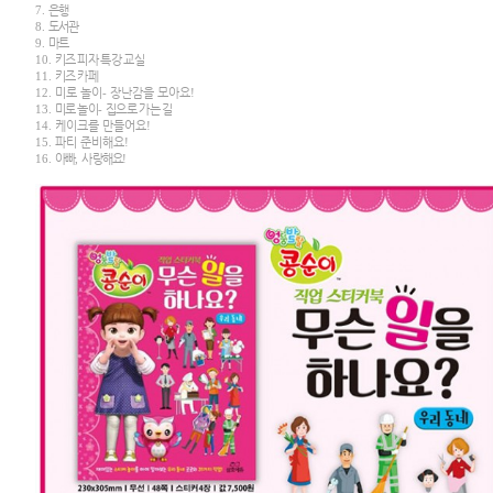
7.
은행
8.
도서관
9.
마트
10.
키즈 피자 특강 교실
11.
키즈 카페
12.
미로 놀이
-
장난감을 모아요
!
13.
미로 놀이
-
집으로 가는 길
14.
케이크를 만들어요
!
15.
파티 준비해요
!
16.
아빠
,
사랑해요
!