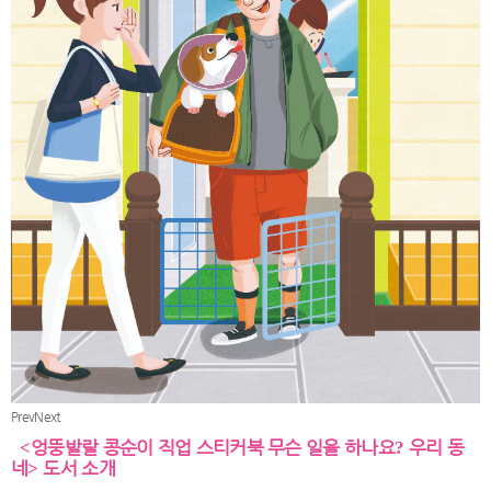
Prev
Next
엉뚱발랄 콩순이 직업 스티커북 무슨 일을 하나요
우리 동
<
?
네
도서 소개
>