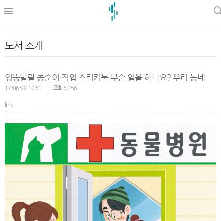
l
도서 소개
엉뚱발랄 콩순이 직업 스티커북 무슨 일을 하나요? 우리 동네
17-06-22 10:51
조회 6,456
link