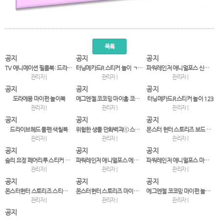
목록
공지
공지
공지
TV 애니메이션 필름북: 드라이브헤드 ①
터닝메카드R 스티커 놀이 ㄱㄴㄷ
파워레인저 애니멀포스 신나게 야생동물 종이접기
관리자 |
관리자 |
관리자 |
공지
공지
공지
도라에몽 마이펀 놀이북
에그엔젤 코코밍 마이홈 코디북2
터닝메카드R 스티커 놀이 123
관리자 |
관리자 |
관리자 |
공지
공지
공지
드라이브헤드 물펜 색칠북
위험한 생물 만화백과① 스컹피와 화산섬의 드래곤
몬스터 헌터 스토리즈 보드 놀이북: 최고의 라이더
관리자 |
관리자 |
관리자 |
공지
공지
공지
숲의 요정 페어리루 스티커 코디북
파워레인저 애니멀포스 에듀 스티커 놀이
파워레인저 애니멀포스 마이펀 놀이북
관리자 |
관리자 |
관리자 |
공지
공지
공지
몬스터헌터 스토리즈 스티커 놀이 ㄱㄴㄷ
몬스터헌터 스토리즈 마이펀 놀이북
에그엔젤 코코밍 마이펀 놀이북2
관리자 |
관리자 |
관리자 |
공지