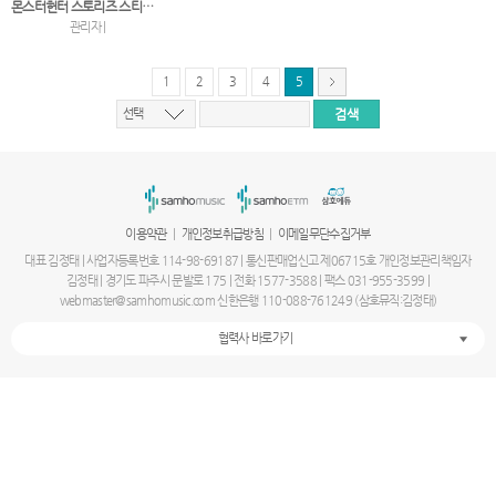
몬스터헌터 스토리즈 스티커 놀이 123
관리자 |
1
2
3
4
5
선택
서
울
출
장
안
마
|
|
이용약관
개인정보취급방침
이메일무단수집거부
파
주
대표 김정태 | 사업자등록번호 114-98-69187 | 통신판매업신고 제06715호 개인정보관리책임자
출
김정태 | 경기도 파주시 문발로 175 | 전화 1577-3588 | 팩스 031-955-3599 |
장
webmaster@samhomusic.com 신한은행 110-088-761249 (삼호뮤직:김정태)
안
마
협력사 바로가기
출
장
마
사
지
출
장
안
마