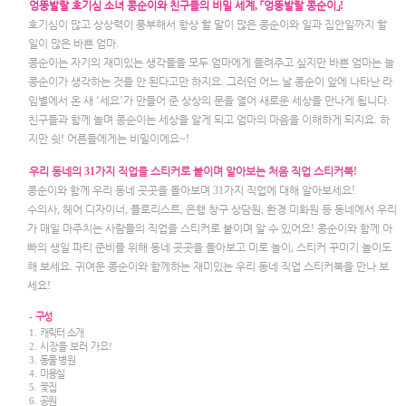
엉뚱발랄 호기심 소녀 콩순이와 친구들의 비밀 세계
,
「
엉뚱발랄 콩순이
」
!
호기심이 많고 상상력이 풍부해서 항상 할 말이 많은 콩순이와 일과 집안일까지 할
일이 많은 바쁜 엄마
.
콩순이는 자기의 재미있는 생각들을 모두 엄마에게 들려주고 싶지만 바쁜 엄마는 늘
콩순이가 생각하는 것을 안 된다고만 하지요
.
그러던 어느 날 콩순이 앞에 나타난 라
임별에서 온 새
‘
세요
’
가 만들어 준 상상의 문을 열어 새로운 세상을 만나게 됩니다
.
친구들과 함께 놀며 콩순이는 세상을 알게 되고 엄마의 마음을 이해하게 되지요
.
하
지만 쉿
!
어른들에게는 비밀이에요
~!
우리 동네의
31
가지 직업을 스티커로 붙이며 알아보는 처음 직업 스티커북
!
콩순이와 함께 우리 동네 곳곳을 돌아보며
31
가지 직업에 대해 알아보세요
!
수의사
,
헤어 디자이너
,
플로리스트
,
은행 창구 상담원
,
환경 미화원 등 동네에서 우리
가 매일 마주치는 사람들의 직업을 스티커로 붙이며 알 수 있어요
!
콩순이와 함께 아
빠의 생일 파티 준비를 위해 동네 곳곳을 돌아보고 미로 놀이
,
스티커 꾸미기 놀이도
해 보세요
.
귀여운 콩순이와 함께하는 재미있는 우리 동네 직업 스티커북을 만나 보
세요
!
-
구성
1.
캐릭터 소개
2.
시장을 보러 가요
!
3.
동물 병원
4.
미용실
5.
꽃집
6.
공원